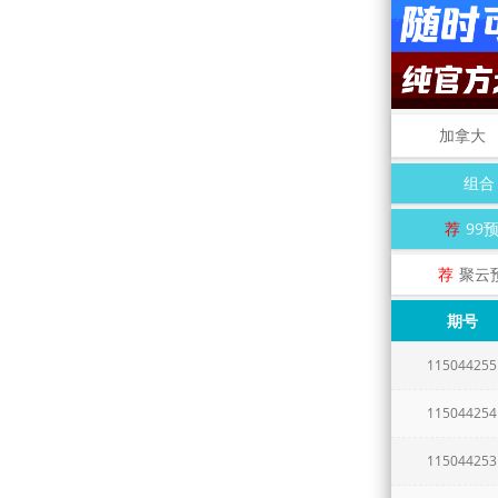
加拿大
组合
荐
99
荐
聚云
期号
115044255
115044254
115044253