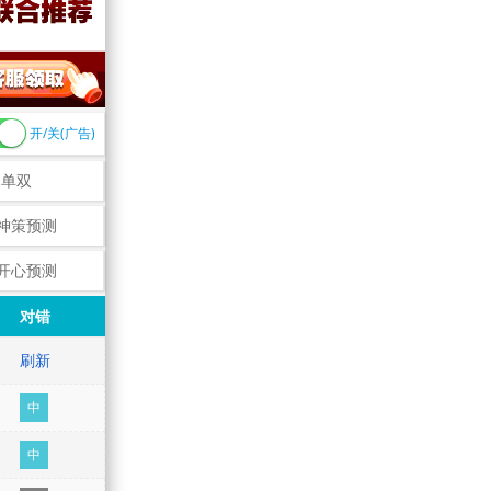
开/关(广告)
单双
神策预测
开心预测
对错
刷新
中
中