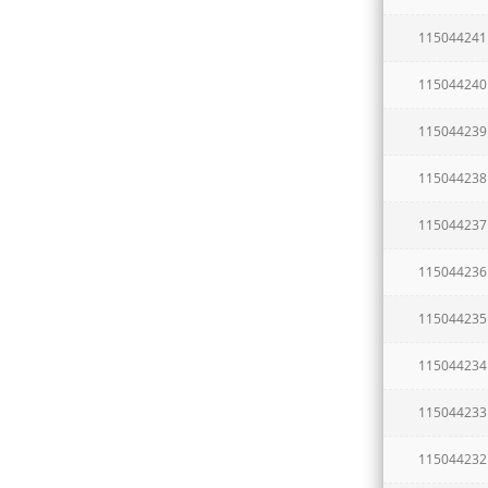
115044241
115044240
115044239
115044238
115044237
115044236
115044235
115044234
115044233
115044232