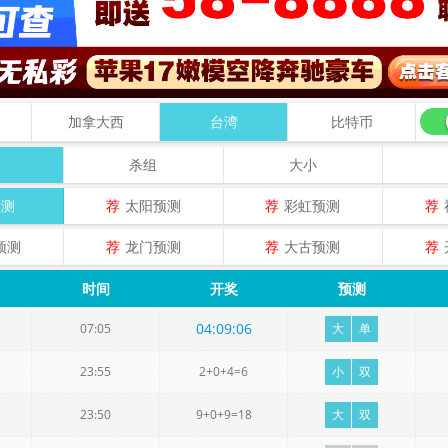
加拿大西
台湾
比特币
杀组
大小
预测
荐
太阳预测
荐
彩虹预测
荐
预测
荐
龙门预测
荐
大古预测
荐
时间
开奖
预测
04
:
09
:
05
07:05
大
单
23:55
2+0+4=6
小
双
23:50
9+0+9=18
大
双