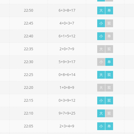
22:50
6+3+8=17
大
单
22:45
4+0+3=7
小
双
22:40
6+1+5=12
小
单
22:35
2+0+7=9
大
双
22:30
5+9+3=17
小
单
22:25
0+8+6=14
大
双
22:20
1+0+8=9
大
双
22:15
0+3+9=12
小
双
22:10
9+7+9=25
大
双
22:05
2+3+4=9
小
单