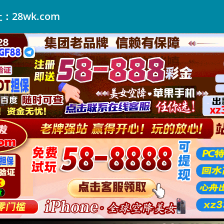
28wk.com